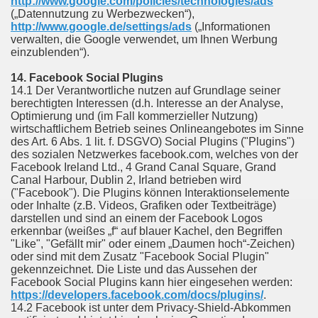
http://www.google.com/policies/technologies/ads
(„Datennutzung zu Werbezwecken“),
http://www.google.de/settings/ads
(„Informationen
verwalten, die Google verwendet, um Ihnen Werbung
einzublenden“).
14. Facebook Social Plugins
14.1 Der Verantwortliche nutzen auf Grundlage seiner
berechtigten Interessen (d.h. Interesse an der Analyse,
Optimierung und (im Fall kommerzieller Nutzung)
wirtschaftlichem Betrieb seines Onlineangebotes im Sinne
des Art. 6 Abs. 1 lit. f. DSGVO) Social Plugins ("Plugins")
des sozialen Netzwerkes facebook.com, welches von der
Facebook Ireland Ltd., 4 Grand Canal Square, Grand
Canal Harbour, Dublin 2, Irland betrieben wird
("Facebook"). Die Plugins können Interaktionselemente
oder Inhalte (z.B. Videos, Grafiken oder Textbeiträge)
darstellen und sind an einem der Facebook Logos
erkennbar (weißes „f“ auf blauer Kachel, den Begriffen
"Like", "Gefällt mir" oder einem „Daumen hoch“-Zeichen)
oder sind mit dem Zusatz "Facebook Social Plugin"
gekennzeichnet. Die Liste und das Aussehen der
Facebook Social Plugins kann hier eingesehen werden:
https://developers.facebook.com/docs/plugins/
.
14.2 Facebook ist unter dem Privacy-Shield-Abkommen