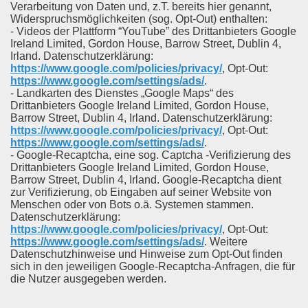
Verarbeitung von Daten und, z.T. bereits hier genannt,
Widerspruchsmöglichkeiten (sog. Opt-Out) enthalten:
- Videos der Plattform “YouTube” des Drittanbieters Google
Ireland Limited, Gordon House, Barrow Street, Dublin 4,
Irland. Datenschutzerklärung:
https://www.google.com/policies/privacy/
, Opt-Out:
https://www.google.com/settings/ads/
.
- Landkarten des Dienstes „Google Maps“ des
Drittanbieters Google Ireland Limited, Gordon House,
Barrow Street, Dublin 4, Irland. Datenschutzerklärung:
https://www.google.com/policies/privacy/
, Opt-Out:
https://www.google.com/settings/ads/
.
- Google-Recaptcha, eine sog. Captcha -Verifizierung des
Drittanbieters Google Ireland Limited, Gordon House,
Barrow Street, Dublin 4, Irland. Google-Recaptcha dient
zur Verifizierung, ob Eingaben auf seiner Website von
Menschen oder von Bots o.ä. Systemen stammen.
Datenschutzerklärung:
https://www.google.com/policies/privacy/
, Opt-Out:
https://www.google.com/settings/ads/
. Weitere
Datenschutzhinweise und Hinweise zum Opt-Out finden
sich in den jeweiligen Google-Recaptcha-Anfragen, die für
die Nutzer ausgegeben werden.