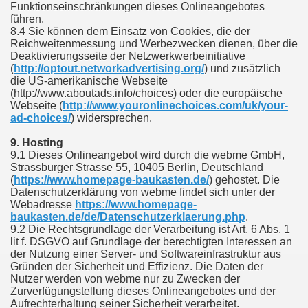
Funktionseinschränkungen dieses Onlineangebotes
führen.
8.4 Sie können dem Einsatz von Cookies, die der
Reichweitenmessung und Werbezwecken dienen, über die
Deaktivierungsseite der Netzwerkwerbeinitiative
(
http://optout.networkadvertising.org/
) und zusätzlich
die US-amerikanische Webseite
(http://www.aboutads.info/choices) oder die europäische
Webseite (
http://www.youronlinechoices.com/uk/your-
ad-choices/
) widersprechen.
9. Hosting
9.1 Dieses Onlineangebot wird durch die webme GmbH,
Strassburger Strasse 55, 10405 Berlin, Deutschland
(
https://www.homepage-baukasten.de/
) gehostet. Die
Datenschutzerklärung von webme findet sich unter der
Webadresse
https://www.homepage-
baukasten.de/de/Datenschutzerklaerung.php
.
9.2 Die Rechtsgrundlage der Verarbeitung ist Art. 6 Abs. 1
lit f. DSGVO auf Grundlage der berechtigten Interessen an
der Nutzung einer Server- und Softwareinfrastruktur aus
Gründen der Sicherheit und Effizienz. Die Daten der
Nutzer werden von webme nur zu Zwecken der
Zurverfügungstellung dieses Onlineangebotes und der
Aufrechterhaltung seiner Sicherheit verarbeitet.